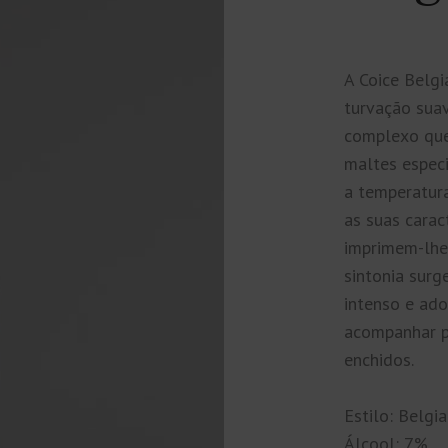
A Coice Belgi
turvação sua
complexo que
maltes espec
a temperatur
as suas carac
imprimem-lhe
sintonia surg
intenso e ado
acompanhar p
enchidos.
Estilo: Belgi
Álcool: 7%