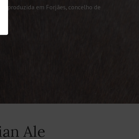
je produzida em Forjães, concelho de
ian Ale