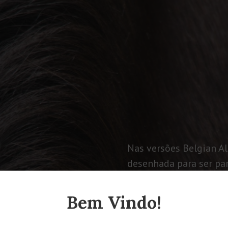
Nas versões Belgian Ale
desenhada para ser par
sabores distintos e fo
período de descontraç
Bem Vindo!
família e amigos.