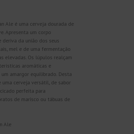
an Ale é uma cerveja dourada de
ve. Apresenta um corpo
 deriva da união dos seus
iais, mel e de uma fermentação
as elevadas. Os lúpulos realçam
terísticas aromáticas e
 um amargor equilibrado. Desta
e uma cerveja versátil, de sabor
cicado perfeita para
ratos de marisco ou tábuas de
an Ale