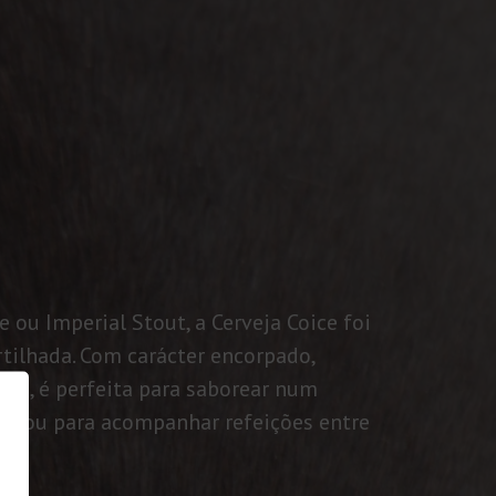
 ou Imperial Stout, a Cerveja Coice foi
tilhada. Com carácter encorpado,
rtes, é perfeita para saborear num
ão ou para acompanhar refeições entre